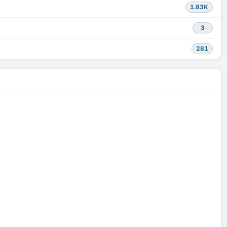
1.83K
3
281