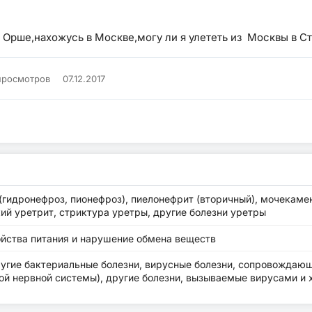
 Орше,нахожусь в Москве,могу ли я улететь из Москвы в С
просмотров
07.12.2017
гидронефроз, пионефроз), пиелонефрит (вторичный), мочекамен
ий уретрит, стриктура уретры, другие болезни уретры
ойства питания и нарушение обмена веществ
ругие бактериальные болезни, вирусные болезни, сопровождающ
й нервной системы), другие болезни, вызываемые вирусами и 