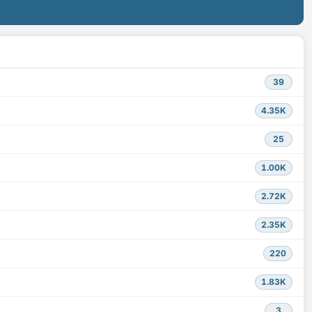
39
4.35K
25
1.00K
2.72K
2.35K
220
1.83K
3