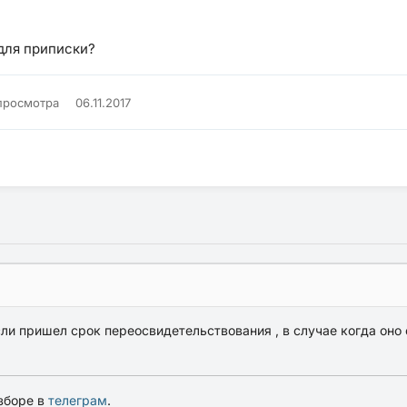
 для приписки?
просмотра
06.11.2017
сли пришел срок переосвидетельствования , в случае когда оно 
зборе в
телеграм
.