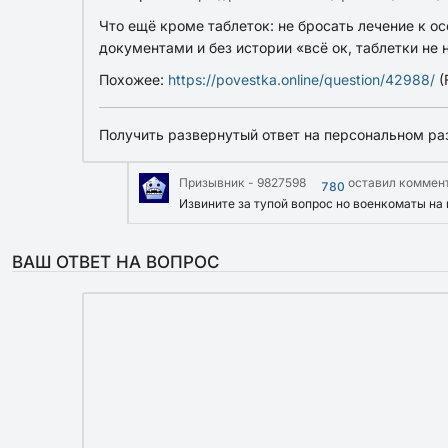
Что ещё кроме таблеток:
не бросать лечение к о
документами и
без истории «всё ок, таблетки не
Похожее:
https://povestka.online/question/42988/
(
Получить развернутый ответ на персональном ра
Призывник - 9827598
оставил коммен
780
Извините за тупой вопрос но военкоматы на 
ВАШ ОТВЕТ НА ВОПРОС