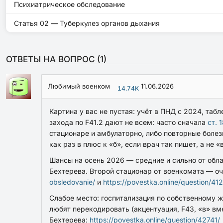
Психиатрическое обследование
Статья 02 — Туберкулез органов дыхания
ОТВЕТЫ НА ВОПРОС (
1
)
Любимый военком
11.06.2026
14.74K
Картина у вас не пустая: учёт в ПНД с 2024, таб
захода
по F41.2 дают не всем: часто сначала
ст. 
стационаре
и
амбулаторно, либо
повторные
болез
как раз в плюс к «б», если врач так пишет, а не 
Шансы на осень 2026
— средние и сильно от обла
Бехтерева. Второй стационар от военкомата —
оч
obsledovanie/
и
https://povestka.online/question/41
Слабое место: госпитализация
по собственному 
любят
перекодировать
(акцентуация, F43, «в» вм
Бехтерева:
https://povestka.online/question/42741/