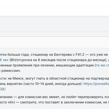
летки больше года, стационар на Бехтерева с F41.2 — это уже н
18 «в»
(ВН/отсрочка на 6 месяцев после стационара до месяца),
ненные проявления при лечении, мешающие адаптации (
та же ст
«в ремиссии».
сти: не Минск, могут гнать в
областной
стационар на подтвержд
ень вероятен
(часто 10–14 дней, иногда дольше):
https://povestka
238/
желанию
— для комиссии вес имеет, но любят перепроверять «с
есто «б») — смотрите, что поставят
в заключении комиссии
, не