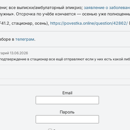
сени; все выписки/амбулаторный эпикриз;
заявление о заболеван
 нужны»
. Отсрочка по учёбе кончается — осенью уже полноценны
F41.2, стационар, осень),
https://povestka.online/question/42862/
(
зборе в
телеграм
.
тарий
13.06.2026
подтверждение в стационар все ещё отправляют если у них есть какой либ
Email
Пароль