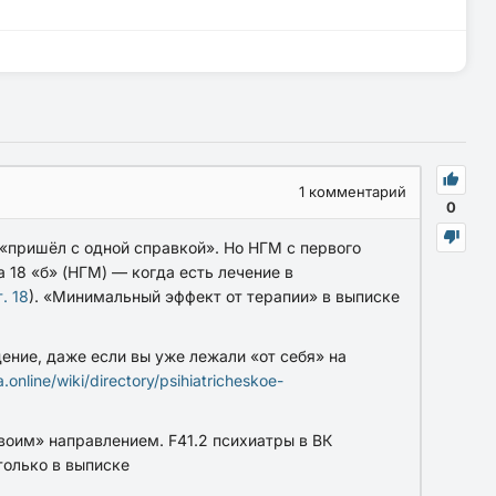
1
комментарий
0
е «пришёл с одной справкой». Но
НГМ с первого
 а
18 «б» (НГМ)
— когда есть лечение в
. 18
). «Минимальный эффект от терапии» в выписке
ение, даже если вы уже лежали «от себя» на
.online/wiki/directory/psihiatricheskoe-
воим» направлением. F41.2 психиатры в ВК
 только в выписке