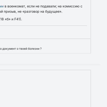
ии
в военкомат, если не подавали; на комиссию с
й призыв, не «разговор на будущее».
18 «б» и F41).
о документ о твоей болезни ?