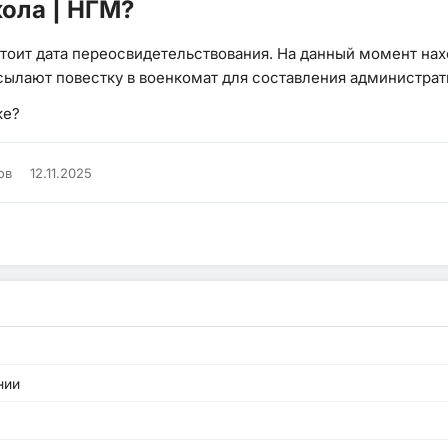
ола | НГМ?
тоит дата переосвидетельствования. На данный момент нахо
сылают повестку в военкомат для составления администрат
ке?
ов
12.11.2025
нии