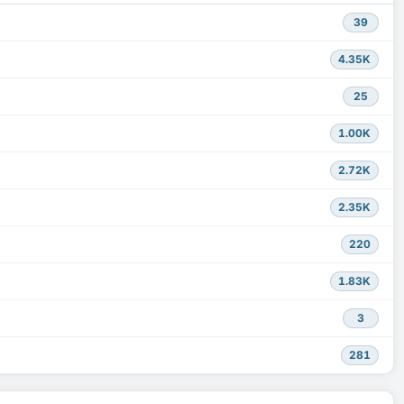
39
4.35K
25
1.00K
2.72K
2.35K
220
1.83K
3
281