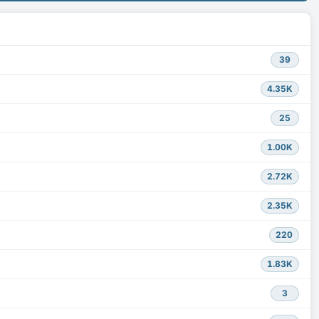
39
4.35K
25
1.00K
2.72K
2.35K
220
1.83K
3