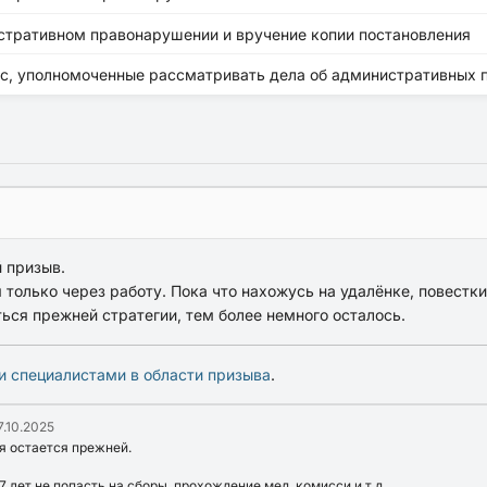
истративном правонарушении и вручение копии постановления
есс, уполномоченные рассматривать дела об административных
 призыв.
 только через работу. Пока что нахожусь на удалёнке, повестки
ься прежней стратегии, тем более немного осталось.
и специалистами в области призыва
.
7.10.2025
ия остается прежней.
 лет не попасть на сборы, прохождение мед. комисси и т.д.