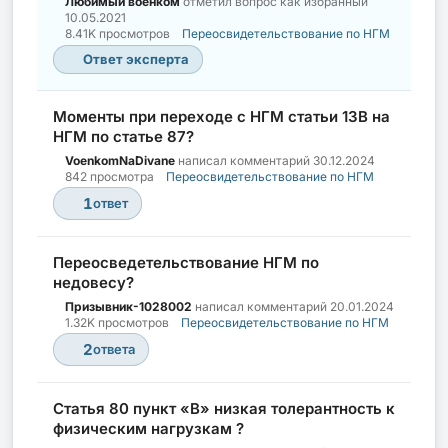
Любимый военком
отметил вопрос как избранный
10.05.2021
8.41K просмотров
Переосвидетельствование по НГМ
Ответ эксперта
Моменты при переходе с НГМ статьи 13В на
НГМ по статье 87?
VoenkomNaDivane
написал комментарий
30.12.2024
842 просмотра
Переосвидетельствование по НГМ
1
ответ
Переосведетельствование НГМ по
недовесу?
Призывник-1028002
написал комментарий
20.01.2024
1.32K просмотров
Переосвидетельствование по НГМ
2
ответа
Статья 80 пункт «В» низкая толерантность к
физическим нагрузкам ?