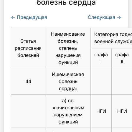
болезнь сердца
←
Предыдущая
Следующая
→
Наименование
Категория годн
Статья
болезни,
военной служб
расписания
степень
графа
графа
болезней
нарушения
I
II
функций
Ишемическая
44
болезнь
сердца:
а) со
значительным
НГИ
НГИ
нарушением
функций