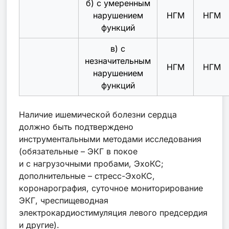
б) с умеренным
нарушением
НГМ
НГМ
функций
в) с
незначительным
НГМ
НГМ
нарушением
функций
Наличие ишемической болезни сердца
должно быть подтверждено
инструментальными методами исследования
(обязательные – ЭКГ в покое
и с нагрузочными пробами, ЭхоКС;
дополнительные – стресс-ЭхоКС,
коронарография, суточное мониторирование
ЭКГ, чреспищеводная
электрокардиостимуляция левого предсердия
и другие).