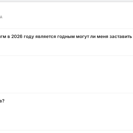
ад
нгм в 2026 году является годным могут ли меня заставить
в?