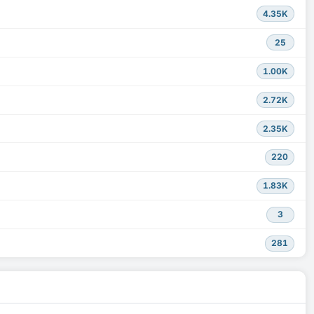
4.35K
25
1.00K
2.72K
2.35K
220
1.83K
3
281