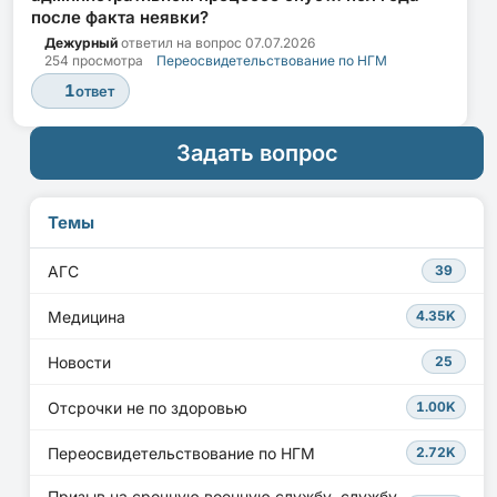
после факта неявки?
Дежурный
ответил на вопрос
07.07.2026
254 просмотра
Переосвидетельствование по НГМ
1
ответ
Задать вопрос
Темы
АГС
39
Медицина
4.35K
Новости
25
Отсрочки не по здоровью
1.00K
Переосвидетельствование по НГМ
2.72K
Призыв на срочную военную службу, службу