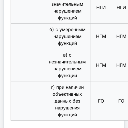
значительным
НГИ
НГИ
нарушением
функций
б) с умеренным
нарушением
НГМ
НГМ
функций
в) с
незначительным
НГМ
НГМ
нарушением
функций
г) при наличии
объективных
данных без
ГО
ГО
нарушения
функций