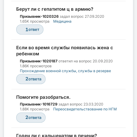
Берут ли с гепатитом ц в армию?
Призывник-1020326
задал вопрос
27.09.2020
1.65K просмотра
Медицина
1
ответ
Если во время службы появилась жена с
ребенком
Призывник-1020187
ответил на вопрос
20.09.2020
1.86K просмотров
Прохождение военной службы, службы в резерве
2
ответа
Помогите разобраться.
Призывник-1016729
задал вопрос
23.03.2020
1.88K просмотра
Переосвидетельствование по НГМ
2
ответа
Годен ли с кальценатом в печени?