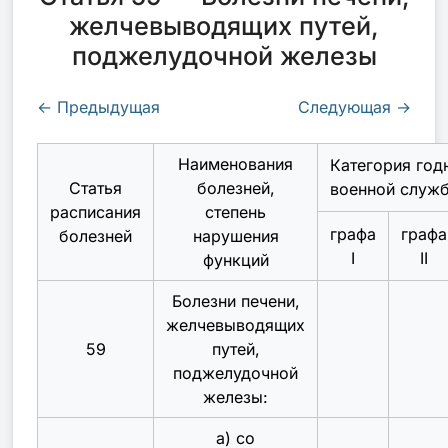
желчевыводящих путей,
поджелудочной железы
←
Предыдущая
Следующая
→
Наименования
Категория год
Статья
болезней,
военной служ
расписания
степень
графа
графа
болезней
нарушения
I
II
функций
Болезни печени,
желчевыводящих
59
путей,
поджелудочной
железы:
а) со